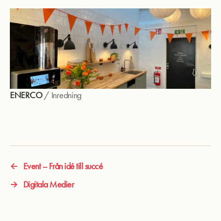
ENERCO
/
Inredning
←
Event – Från idé till succé
→
Digitala Medier