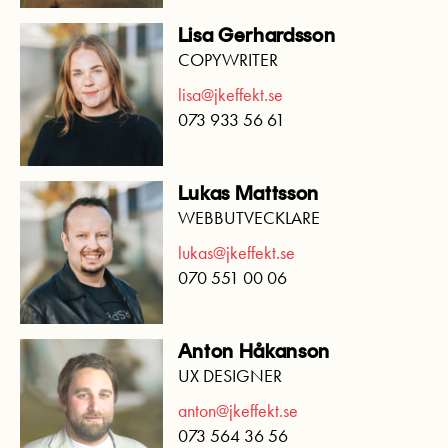
Lisa Gerhardsson
COPYWRITER
lisa@jkeffekt.se
073 933 56 61
Lukas Mattsson
WEBBUTVECKLARE
lukas@jkeffekt.se
070 551 00 06
Anton Håkanson
UX DESIGNER
anton@jkeffekt.se
073 564 36 56