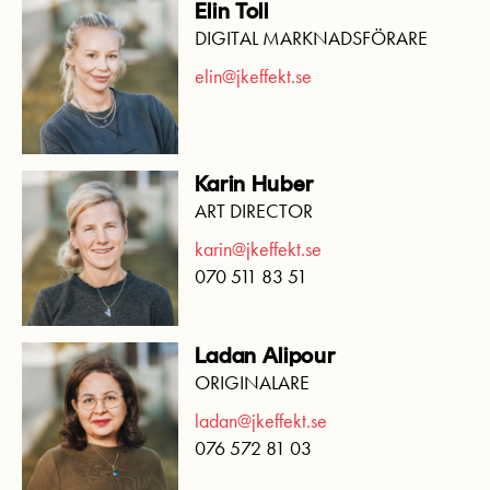
Elin Toll
DIGITAL MARKNADSFÖRARE
elin@jkeffekt.se
Karin Huber
ART DIRECTOR
karin@jkeffekt.se
070 511 83 51
Ladan Alipour
ORIGINALARE
ladan@jkeffekt.se
076 572 81 03