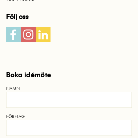
Följ oss
Facebook
Instagram
LinkedIn
Boka idémöte
NAMN
FÖRETAG