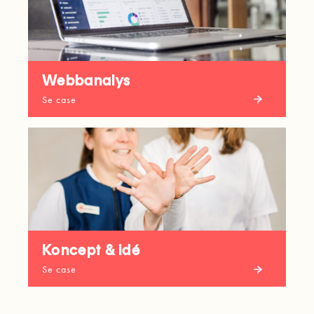
Webbanalys
Se case
Koncept & idé
Se case