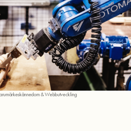
arumärkeskännedom
&
Webbutveckling