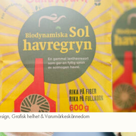
esign
,
Grafisk helhet
&
Varumärkeskännedom