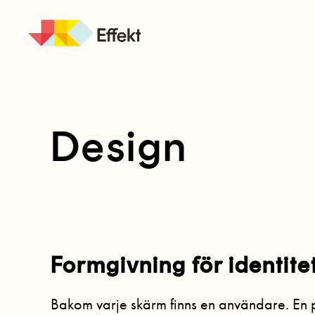
JK
Effekt
Design
Formgivning för identite
Bakom varje skärm finns en användare. En p