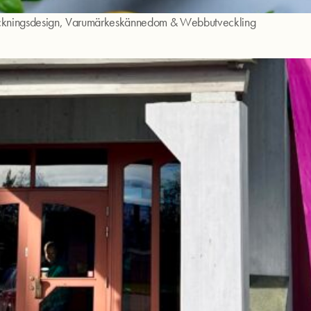
kningsdesign
,
Varumärkeskännedom
&
Webbutveckling